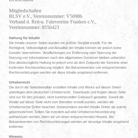
Mitgliedschaften

BLSV e.V., Vereinsnummer: V50986

Verband d. Reit-u. Fahrvereine Franken e.V., 
Vereinsnummer: 8556423
Haftung für Inhalte
Die Inhalte unserer Seiten wurden mit größter Sorgfalt erstellt. Für die
Richtigkeit, Vollständigkeit und Aktualität der Inhalte können wir jedoch keine
Gewähr übernehmen. Verpflichtungen zur Entfernung oder Sperrung der
Nutzung von Informationen nach den allgemeinen Gesetzen bleiben unberührt.
Eine diesbezügliche Haftung ist jedoch erst ab dem Zeitpunkt der Kenntnis einer
konkreten Rechtsverletzung möglich. Bei Bekanntwerden von entsprechenden
Rechtsverletzungen werden wir diese Inhalte umgehend entfernen.
Urheberrecht
Die durch die Seitenbetreiber erstellten Inhalte und Werke auf diesen Seiten
unterliegen dem deutschen Urheberrecht. Downloads und Kopien dieser Seite
sind nur für den privaten, nicht kommerziellen Gebrauch gestattet. Soweit die
Inhalte auf dieser Seite nicht vom Betreiber erstellt wurden, werden die
Urheberrechte Dritter beachtet. Insbesondere werden Inhalte Dritter als solche
gekennzeichnet. Sollten Sie trotzdem auf eine Urheberrechtsverletzung
aufmerksam werden, bitten wir um einen entsprechenden Hinweis. Bei
Bekanntwerden von Rechtsverletzungen werden wir derartige Inhalte umgehend
entfernen.
Hinweis: