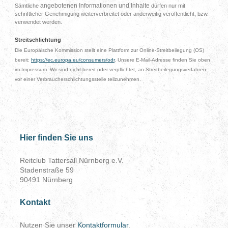
angebotenen Informationen und Inhalte
Sämtliche
dürfen nur mit
schriftlicher Genehmigung weiterverbreitet oder anderweitig veröffentlicht, bzw.
verwendet werden.
Streitschlichtung
Die Europäische Kommission stellt eine Plattform zur Online-Streitbeilegung (OS)
bereit:
https://ec.europa.eu/consumers/odr
. Unsere E-Mail-Adresse finden Sie oben
im Impressum. Wir sind nicht bereit oder verpflichtet, an Streitbeilegungsverfahren
vor einer Verbraucherschlichtungsstelle teilzunehmen.
Hier finden Sie uns
Reitclub Tattersall Nürnberg e.V.
Stadenstraße 59
90491 Nürnberg
Kontakt
Nutzen Sie unser
Kontaktformular
.