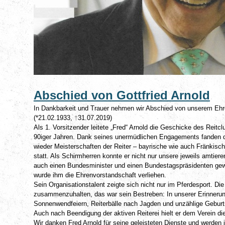
Abschied von Gottfried Arnold
In Dankbarkeit und Trauer nehmen wir Abschied von unserem Ehre
(*21.02.1933,
31.07.2019)
†
Als 1. Vorsitzender leitete „Fred“ Arnold die Geschicke des Reitclu
90iger Jahren. Dank seines unermüdlichen Engagements fanden de
wieder Meisterschaften der Reiter – bayrische wie auch Fränkisch
statt. Als Schirmherren konnte er nicht nur unsere jeweils amtie
auch einen Bundesminister und einen Bundestagspräsidenten gew
wurde ihm die Ehrenvorstandschaft verliehen.
Sein Organisationstalent zeigte sich nicht nur im Pferdesport. Die „
zusammenzuhalten, das war sein Bestreben: In unserer Erinneru
Sonnenwendfeiern, Reiterbälle nach Jagden und unzählige Geburts
Auch nach Beendigung der aktiven Reiterei hielt er dem Verein di
Wir danken Fred Arnold für seine geleisteten Dienste und werden i