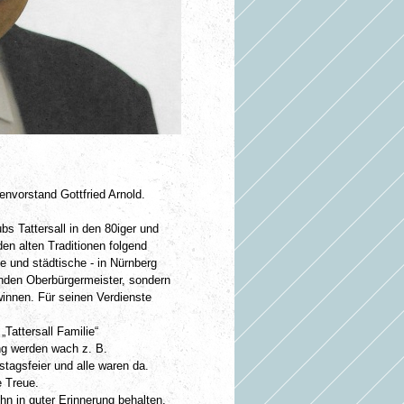
nvorstand Gottfried Arnold.
bs Tattersall in den 80iger und
n alten Traditionen folgend
e und städtische - in Nürnberg
renden Oberbürgermeister, sondern
innen. Für seinen Verdienste
Tattersall­ Familie“
ng werden wach z. B.
tagsfeier und alle waren da.
e Treue.
hn in guter Erinnerung behalten.